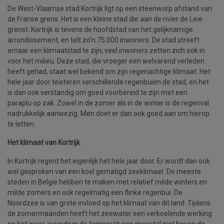
De West-Vlaamse stad Kortrijk ligt op een steenworp afstand van
de Franse grens. Het is een kleine stad die aan de rivier de Leie
grenst. Kortrijk is tevens de hoofdstad van het gelijknamige
arrondissement, en telt zo’n 75.000 inwoners. De stad streeft
ernaar een klimaatstad te zijn; veel inwoners zetten zich ook in
voor het milieu. Deze stad, die vroeger een welvarend verleden
heeft gehad, staat wel bekend om zijn regenachtige klimaat. Het
hele jaar door teisteren verschillende regenbuien de stad, en het
is dan ook verstandig om goed voorbereid te zijn met een
paraplu op zak. Zowel in de zomer als in de winter is de regenval
nadrukkelijk aanwezig. Men doet er dan ook goed aan om hierop
te letten.
Het klimaat van Kortrijk
In Kortrijk regent het eigenlijk het hele jaar door. Er wordt dan ook
wel gesproken van een koel gematigd zeeklimaat. De meeste
steden in België hebben te maken met relatief milde winters en
milde zomers en ook regelmatig een flinke regenbui. De
Noordzee is van grote invloed op het klimaat van dit land. Tijdens
de zomermaanden heeft het zeewater een verkoelende werking